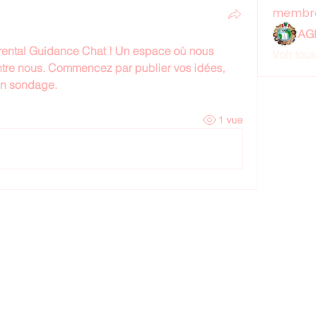
membr
AG
rental Guidance Chat
 ! Un espace où nous 
Voir tou
ntre nous. Commencez par publier vos idées, 
un sondage.
1 vue