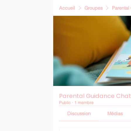
Accueil
Groupes
Parental
Parental Guidance Chat
Public
·
1 membre
Discussion
Médias